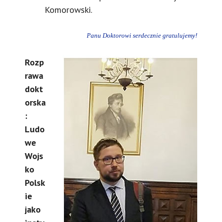
Komorowski.
Panu Doktorowi serdecznie gratulujemy!
Rozp
rawa
dokt
orska
:
Ludo
we
Wojs
ko
Polsk
ie
jako