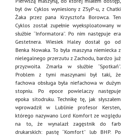
Pierwszą maszyną, do której miałem dostęp,
był ów Cyklos wyniesiony z ZSyP-u, z Chatki
Żaka przez pana Krzysztofa Borowca. Ten
Cyklos został zupełnie wyeksploatowany w
służbie “Informatora”. Po nim następuje era
Gestetnera. Wiesiek Haley dostał go od
Benka Nowaka. To była maszyna niemiecka z
nielegalnego przerzutu z Zachodu, bardzo już
przyzwoita. Zmarła w służbie “Spotkań”.
Problem z tymi maszynami był taki, że
fachowa obsługa była niefachowa w dużym
stopniu. Po epoce powielaczy następuje
epoka sitodruku. Technikę tę, jak słyszałem
wprowadził w Lublinie profesor Kersten,
którego nazywano Lord Komfort ze względu
na to, że wynalazł zagęstnik do farb
drukarskich: pastę “Komfort” lub BHP. Po