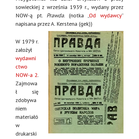
sowieckiej z września 1939 r., wydany przez
NOW-ą pt.
Prawda
. (notka „
Od wydawcy
”
napisana przez A. Kerstena (gek))
W 1979 r.
założył
wydawni
ctwo
NOW-a 2
.
Zajmowa
ł się
zdobywa
niem
materiałó
w
drukarski